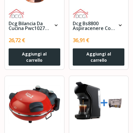
Dcg Bilancia Da
Dcg Bs8800
expand_more
expand_more
Cucina Pwc1027
Aspiracenere Con
3kg
Motore Capacita'
20l - Tubo
26,72 €
36,91 €
Flessibile In
Alluminio 1200w
Nero
Aggiungi al
Aggiungi al
carrello
carrello