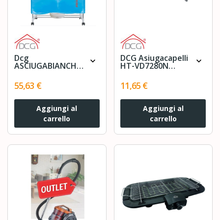
Dcg
DCG Asiugacapelli
expand_more
expand_more
ASCIUGABIANCHERIA
HT-VD7280N
1000W 15KG
2200W GIALLO
55,63 €
11,65 €
Aggiungi al
Aggiungi al
carrello
carrello