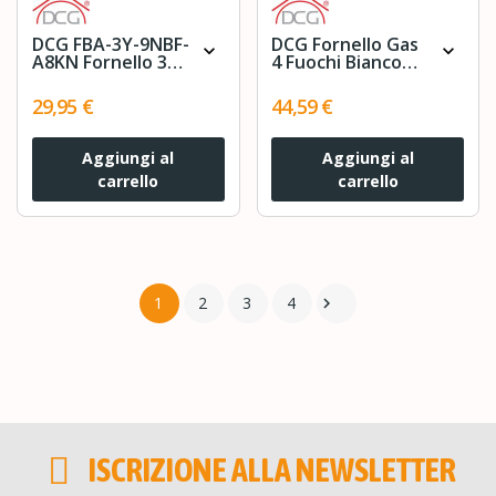
DCG FBA-3Y-9NBF-
DCG Fornello Gas
expand_more
expand_more
A8KN Fornello 3
4 Fuochi Bianco
fuochi, 1500 W,
EKP2427
Bianco
29,95 €
44,59 €
Aggiungi al
Aggiungi al
carrello
carrello
1
2
3
4

ISCRIZIONE ALLA NEWSLETTER