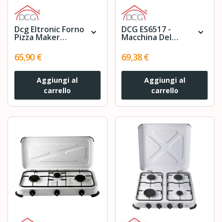
Dcg Eltronic Forno
DCG ES6517 -
expand_more
expand_more
Pizza Maker
Macchina Del
Mb2300 1200w
Caffè Universale,
Timer E
serbatoio 0,6 Litri,
65,90 €
69,38 €
Termostato,
19 BAR, 1.450W -
Rosso
NERA+ Omaggio
15 Pz Cialde /
Aggiungi al
Aggiungi al
Capsule
carrello
carrello