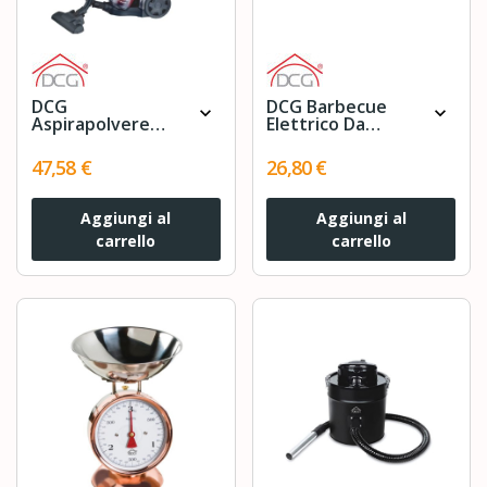
DCG
DCG Barbecue
expand_more
expand_more
Aspirapolvere
Elettrico Da
Senzasacco
Tavolo BQ2496N
BS5015
47,58 €
26,80 €
Aggiungi al
Aggiungi al
carrello
carrello