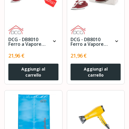
DCG - DB8010
DCG - DB8010
expand_more
expand_more
Ferro a Vapore
Ferro a Vapore
Potenza 1800
Potenza 1800
Watt Colore
Watt Colore
21,96 €
21,96 €
Bianco / Rosso
Bianco / Rosso
Aggiungi al
Aggiungi al
carrello
carrello