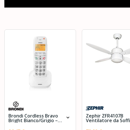
Brondi Cordless Bravo
Zephir ZFR4107B
expand_more
Bright Bianco/Grigio –
Ventilatore da Soff
Display
con Lampada
Retroilluminato,BOOST,