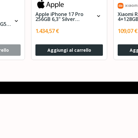
Apple iPhone 17 Pro
Xiaomi 
expand_more
256GB 6,3" Silver
4+128GB
expand_more
G57
MG8G4ZD/A
Twiligh
TA
1.434,57 €
109,07 €
rello
Aggiungi al carrello
Agg