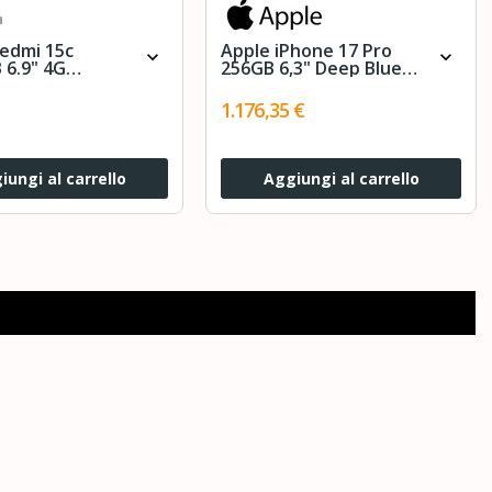
Redmi 15c
Apple iPhone 17 Pro
expand_more
expand_more
 6.9" 4G
256GB 6,3" Deep Blue
t Orange DS EU
MG8J4ZD/A
1.176,35 €
iungi al carrello
Aggiungi al carrello