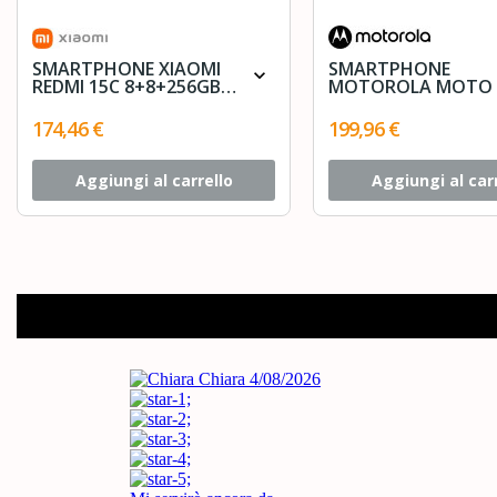
SMARTPHONE XIAOMI
SMARTPHONE
expand_more
REDMI 15C 8+8+256GB
MOTOROLA MOTO 
DS MIDNIGHT BLACK
5G 8+256GB REGAT
BLU
174,46 €
199,96 €
Aggiungi al carrello
Aggiungi al car