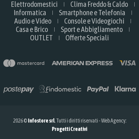
Elettrodomestici
Clima Freddo & Caldo
Informatica
Smartphone e Telefonia
Audio e Video
Console e Videogiochi
Casa e Brico
Sport e Abbigliamento
OUTLET
Offerte Speciali
2026 ©
Infostore srl
. Tutti i diritti riservati - Web Agency:
Progetti Creativi