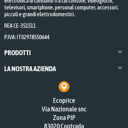
elettronica di consumo fra cui console, videogiochi,
televisori, smartphone, personal computer, accessori,
piccoli e grandi elettrodomestici.
REA CE-351511
P.IVA: IT02978550644

PRODOTTI

LA NOSTRA AZIENDA
Ecoprice
Via Nazionale snc
Zona PIP
83020 Contrada