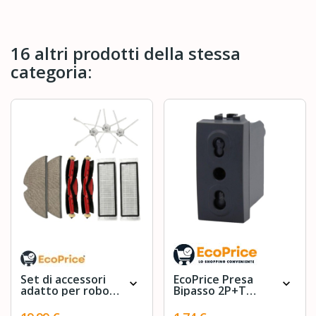
16 altri prodotti della stessa
categoria:
Set di accessori
EcoPrice Presa
expand_more
expand_more
adatto per robot
Bipasso 2P+T
aspirapolvere
10/16A 250V Style
Roborock S4 S5
Nero SD81800