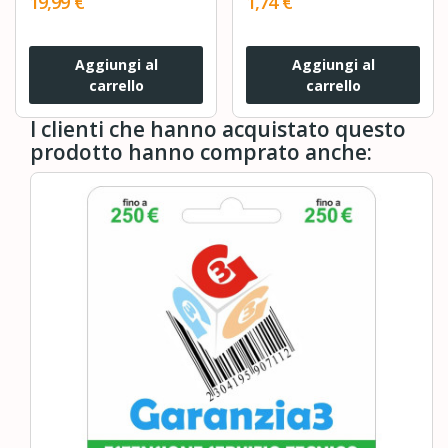
19,99 €
1,74 €
MAX S6 Pure E2 E3
E4 E5 Q5 Xiaomi C1
Aggiungi al
Aggiungi al
carrello
carrello
I clienti che hanno acquistato questo
prodotto hanno comprato anche: