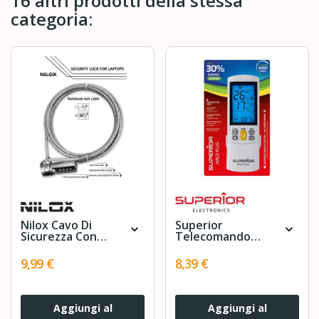
16 altri prodotti della stessa
categoria:
Nilox Cavo Di
Superior
expand_more
expand_more
Sicurezza Con
Telecomando
Combinazione Per
Universale
Laptop 1.8mt.
Climatizzatori
9,99 €
8,39 €
AirCo Plus
illuminato
Aggiungi al
Aggiungi al