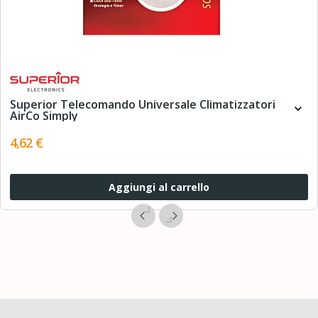
Superior Telecomando Universale Climatizzatori
expand_more
AirCo Simply
4,62 €
Aggiungi al carrello