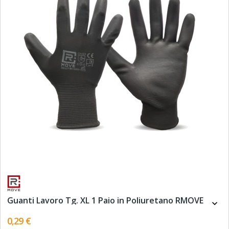
Guanti Lavoro Tg. XL 1 Paio in Poliuretano RMOVE
expand_more
0,29 €