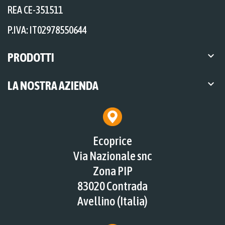
REA CE-351511
P.IVA: IT02978550644

PRODOTTI

LA NOSTRA AZIENDA
Ecoprice
Via Nazionale snc
Zona PIP
83020 Contrada
Avellino (Italia)