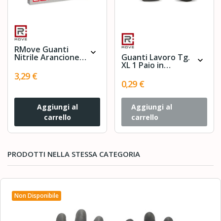
RMove Guanti
expand_more
Nitrile Arancione
Guanti Lavoro Tg.
expand_more
Lavoro SP FG 8.0g
XL 1 Paio in
1Cnf/50pz Tg L
Poliuretano
3,29 €
RMOVE
0,29 €
Aggiungi al
Aggiungi al
carrello
carrello
PRODOTTI NELLA STESSA CATEGORIA
Non Disponibile